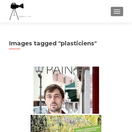
AFFICH
Images tagged "plasticiens"