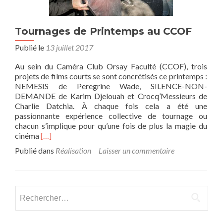
Tournages de Printemps au CCOF
Publié le
13 juillet 2017
Au sein du Caméra Club Orsay Faculté (CCOF), trois
projets de films courts se sont concrétisés ce printemps :
NEMESIS de Peregrine Wade, SILENCE-NON-
DEMANDE de Karim Djelouah et Crocq’Messieurs de
Charlie Datchia. À chaque fois cela a été une
passionnante expérience collective de tournage ou
chacun s’implique pour qu’une fois de plus la magie du
En
cinéma
[…]
savoir
Publié dans
Réalisation
Laisser un commentaire
plus
surTournages
de
Printemps
Rechercher :
au
CCOF