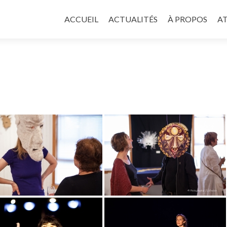
Aller
au
ACCUEIL
ACTUALITÉS
À PROPOS
AT
contenu
principal