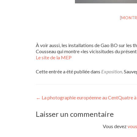
[MONTR
À voir aussi, les installations de Gao BO sur les t
Cousseau qui montre «les vicissitudes du présent 
Le site de la MEP
Cette entrée a été publiée dans
Exposition
. Sauve
Navigation
←
La photographie européenne au CentQuatre à 
de
Laisser un commentaire
l’article
Vous devez
vous